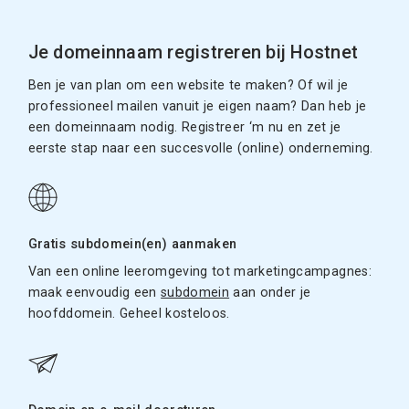
Je domeinnaam registreren bij Hostnet
Ben je van plan om een website te maken? Of wil je
professioneel mailen vanuit je eigen naam? Dan heb je
een domeinnaam nodig. Registreer ‘m nu en zet je
eerste stap naar een succesvolle (online) onderneming.
Gratis subdomein(en) aanmaken
Van een online leeromgeving tot marketingcampagnes:
maak eenvoudig een
subdomein
aan onder je
hoofddomein. Geheel kosteloos.