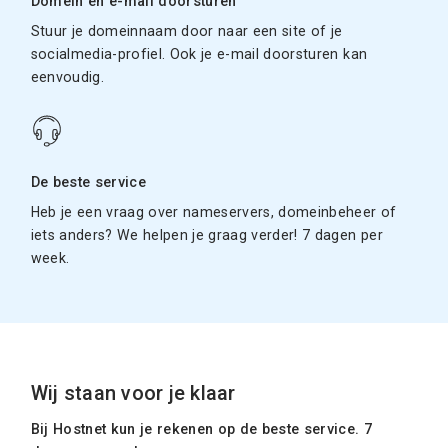
Domein en e-mail doorsturen
Stuur je domeinnaam door naar een site of je
socialmedia-profiel. Ook je e-mail doorsturen kan
eenvoudig.
De beste service
Heb je een vraag over nameservers, domeinbeheer of
iets anders? We helpen je graag verder! 7 dagen per
week.
Wij staan voor je klaar
Bij Hostnet kun je rekenen op de beste service. 7