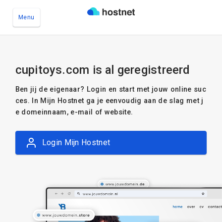
Menu
Ga naar de hoofdinhoud
cupitoys.com is al geregistreerd
Ben jij de eigenaar? Login en start met jouw online suc
ces. In Mijn Hostnet ga je eenvoudig aan de slag met j
e domeinnaam, e-mail of website.
Login Mijn Hostnet